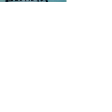
照，從左至右：
秘書長 喬立鵬先生
 文化藝術學院 院長 張倩梅女士
長 劉東坤先生
裝學院 院長 陳學軍先生
會專職執行會長溫靜華女士
限公司 華南區總經理 馮永強先生
oundation 項目總監 楊錦淮先生
任(市場推廣) 彭程女士
、順德區級香雲紗染整技藝代表性傳承人 歐陽鳳婷女士
會長 關淑敏博士
院 教授(三級)，碩士生導師 金憓教授
創新中心首席設計師 中國最佳男裝設計師 黃剛先生
 海珠區人才聯合會常務理事 郭紅女士
合照，從左至右：
秘書長 喬立鵬先生
長 劉東坤先生
會 專職執行會長溫靜華女士
o 吹吹噗 主理人 方騰先生