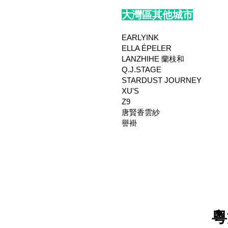
大灣區其他城市
EARLYINK
ELLA ÉPELER
LANZHIHE 蘭枝和
Q.J.STAGE
STARDUST JOURNEY
XU'S
Z9
唐賢香雲紗
譽褂
粵