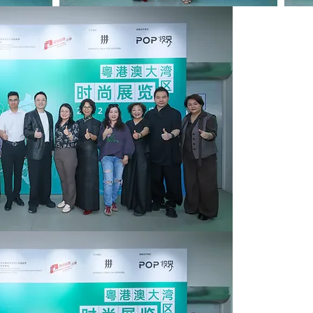
一眾貴賓於開幕禮上合
- 廣州市皮具行業協會
- 廣東省城市技師學院
- 廣州市場商會 副秘書
- 惠州學院旭日廣東服
- 廣東省服裝設計師協
- 上海設界科技集團有
- Fashion Farm F
- 香港貿易發展局 副主
- 唐賢香雲紗 創始人
- 香港紡織商會 常務副
- 華南農業大學 藝術學
- 真維斯品牌生態協同
- 盛斐服裝品牌主理人
一眾貴賓和參展設計師
- 廣州市皮具行業協會 
- 廣州市場商會 副秘書
- 廣東省服裝設計師協
- 寵物時裝品牌Choopo