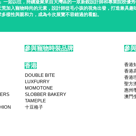
26」一如以往，持續凝聚來自大灣區的一眾新銳設計師和專業院校優
天荒加入寵物時尚的元素，設計師從毛小孩的視角出發，打造兼具趣
求多樣性與親和力，成為今次展覽不容錯過的看點。
參與寵物時裝品牌
參
香港
香港
香港
DOUBLE BITE
香港
LUXFURRY
聖方
MOMOTONE
惠州
NERS
SLOBBER BAKERY
澳門
TAMEPLE
SHION
十豆格子