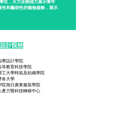
秀學生，火力全開傾力展示青年
味性和藝術性的寵物服飾，展示
與設計院校
知專設計學院
⾼等教育科技學院
理⼯⼤學時裝及紡織學院
濟各大學
學院旭日廣東服裝學院
⽣產⼒暨科技轉移中⼼