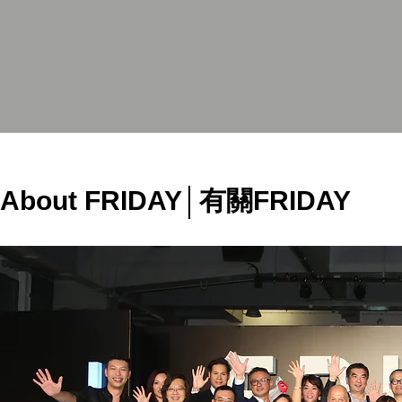
About FRIDAY│有關FRIDAY