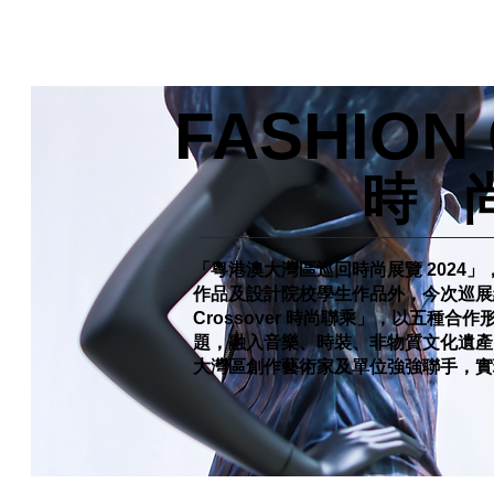
FASHION
​時
「粵港澳大灣區巡回時尚展覽 2024
作品及設計院校學生作品外，今次巡展繼
Crossover 時尚聯乘」，以五種
題，融入音樂、時裝、非物質文化遺產
大灣區創作藝術家及單位強強聯手，實