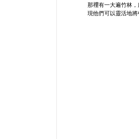
那𥚃有一大遍竹林
現他們可以靈活地將