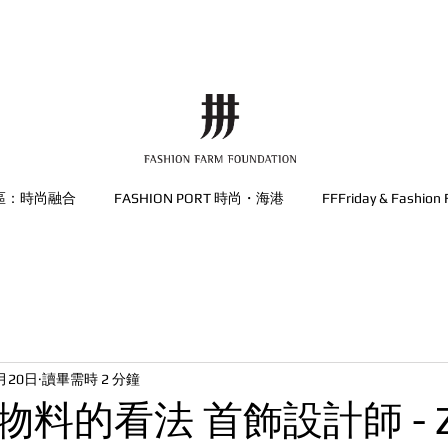
區：時尚融合
FASHION PORT 時尚・海港
FFFriday & Fashion 
月20日
讀畢需時 2 分鐘
料的看法 首飾設計師 - Zo