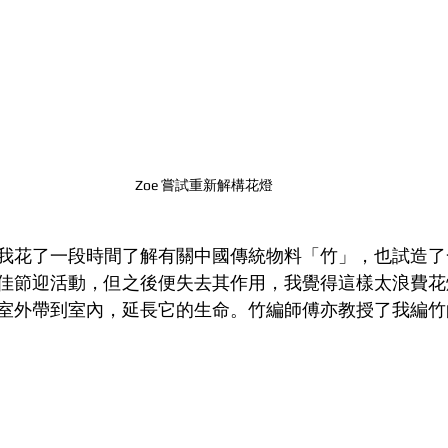
Zoe 嘗試重新解構花燈
我花了一段時間了解有關中國傳統物料「竹」，也試造了
佳節迎活動，但之後便失去其作用，我覺得這樣太浪費花
室外帶到室內，延長它的生命。竹編師傅亦教授了我編竹